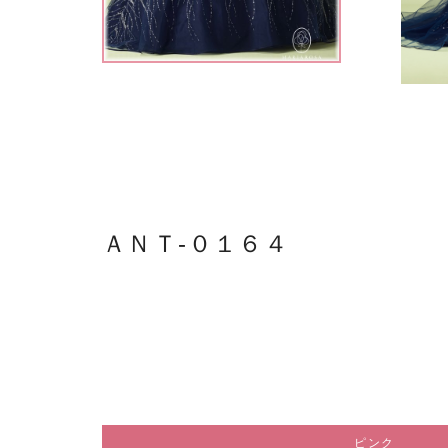
ＡＮＴ-０１６４
ピンク